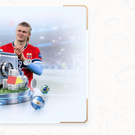
LEYU-乐鱼体育