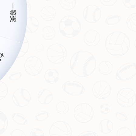
华阵容并非制胜的唯一保障，团队协作才是通往
欧冠奖杯
的必经之路。
足。尤其是在面对高压环境时，球员的心态波动往往成为决定胜负的
巴黎若想突破重围，除了技术上的准备，还需在心态上做好充分调