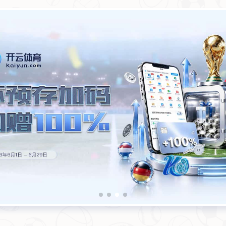
LEYU-乐鱼体育简介
产品中心
新闻资讯
联系