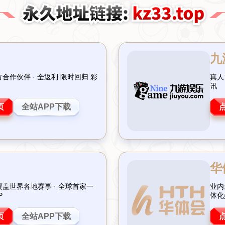
公司新闻
行业动态